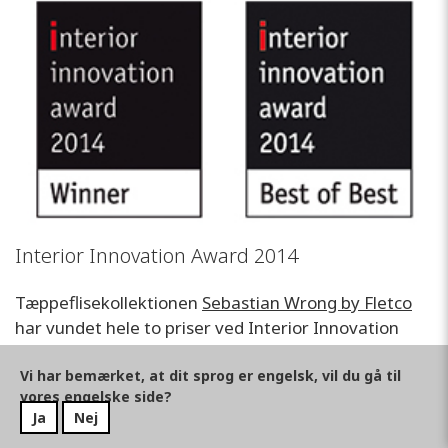
Interior Innovation Award 2014
Tæppeflisekollektionen
Sebastian Wrong by Fletco
har vundet hele to priser ved Interior Innovation
Award 2014. Det blev til både en
Winner
-pris og en
Best of Best
-pris.
Vi har bemærket, at dit sprog er engelsk, vil du gå til
vores engelske side?
Ja
Nej