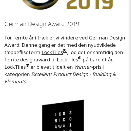
German Design Award 2019
For femte år i træk er vi vindere ved German Design
Award. Denne gang er det med den nyudviklede
®
tæppefliseform
LockTiles
- og det er samtidig den
®
femte designaward til LockTiles
på bare ét år.
®
LockTiles
er blevet tildelt en
Winner
-pris i
kategorien
Excellent Product Design - Building &
Elements
.