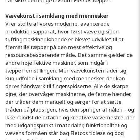
i at sikre den lange levetid i Fletcos tæpper.
Vævekunst i samklang med mennesker
Vi er stolte af vores moderne, avancerede
produktionsapparat, hvor først væve og siden
tuftingmaskiner løbende er blevet udviklet til at
fremstille tæpper på den mest effektive og
ressourcebesparende måde. Det samme gælder de
andre højeffektive maskiner, som indgår i
tæppefremstillingen. Men vævekunsten lader sig
kun udfolde i samklang med mennesker, der kan
deres håndværk til fingerspidserne. Alle de skarpe
øjne, der overvåger maskinerne, de ferme hænder,
der tråder dem manuelt og sørger for at sætte
tråden på plads igen, hvis den springer af nålen – og
ikke mindst de erfarne og kreative vævemestre, der
med udgangspunkt i materialer, funktionalitet og
vævens formåen står bag Fletcos tidløse og dog