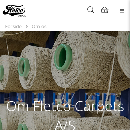
Forside
Om os
Om Fletco Carpets
A/S