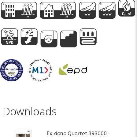
G
D
l
m
I
g
i
P
A
e
Downloads
Ex-dono Quartet 393000 -