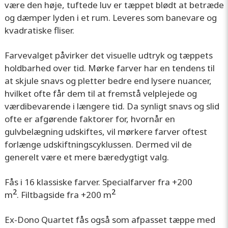
være den høje, tuftede luv er tæppet blødt at betræde
og dæmper lyden i et rum. Leveres som banevare og
kvadratiske fliser.
Farvevalget påvirker det visuelle udtryk og tæppets
holdbarhed over tid. Mørke farver har en tendens til
at skjule snavs og pletter bedre end lysere nuancer,
hvilket ofte får dem til at fremstå velplejede og
værdibevarende i længere tid. Da synligt snavs og slid
ofte er afgørende faktorer for, hvornår en
gulvbelægning udskiftes, vil mørkere farver oftest
forlænge udskiftningscyklussen. Dermed vil de
generelt være et mere bæredygtigt valg.
Fås i 16 klassiske farver. Specialfarver fra +200
2
2
m
. Filtbagside fra +200 m
Ex-Dono Quartet fås også som afpasset tæppe med