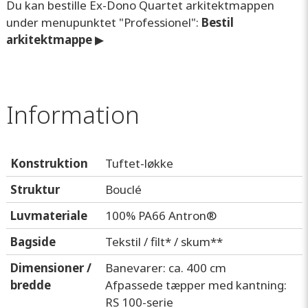
Du kan bestille Ex-Dono Quartet arkitektmappen
under menupunktet "Professionel":
Bestil
arkitektmappe
▶
Information
Konstruktion
Tuftet-løkke
Struktur
Bouclé
Luvmateriale
100% PA66 Antron®
Bagside
Tekstil / filt* / skum**
Dimensioner /
Banevarer: ca. 400 cm
bredde
Afpassede tæpper med kantning:
RS 100-serie