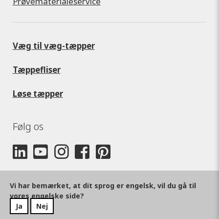
Prøvematerialeservice
Væg til væg-tæpper
Tæppefliser
Løse tæpper
Følg os
Vi har bemærket, at dit sprog er engelsk, vil du gå til
vores engelske side?
Ja
Nej