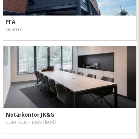
PFA
Quattro
Notarkontor JK&G
COM 1000 - LockTiles®