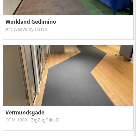
Workland Gedimino
Art Weave by Fletco
Vermundsgade
COM 1000 - ZigZagTiles®