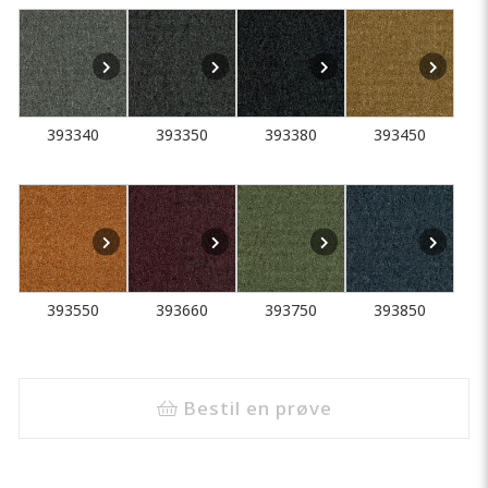
393340
393350
393380
393450
393550
393660
393750
393850
Bestil en prøve