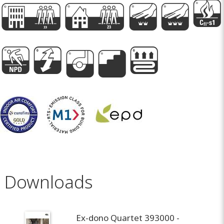
G
D
l
m
I
g
i
P
A
e
Downloads
Ex-dono Quartet 393000 -