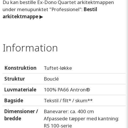
Du kan bestille Ex-Dono Quartet arkitektmappen
under menupunktet "Professionel":
Bestil
arkitektmappe
▶
Information
Konstruktion
Tuftet-løkke
Struktur
Bouclé
Luvmateriale
100% PA66 Antron®
Bagside
Tekstil / filt* / skum**
Dimensioner /
Banevarer: ca. 400 cm
bredde
Afpassede tæpper med kantning:
RS 100-serie