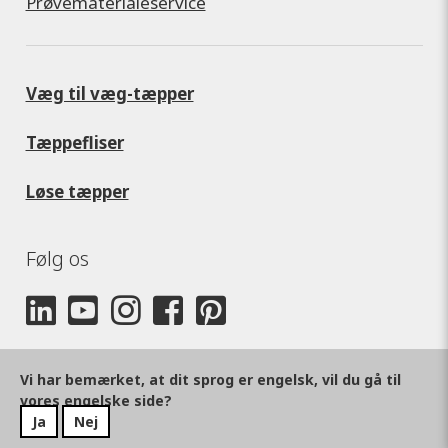
Prøvematerialeservice
Væg til væg-tæpper
Tæppefliser
Løse tæpper
Følg os
Vi har bemærket, at dit sprog er engelsk, vil du gå til
vores engelske side?
Ja
Nej