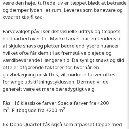
være den høje, tuftede luv er tæppet blødt at betræde
og dæmper lyden i et rum. Leveres som banevare og
kvadratiske fliser.
Farvevalget påvirker det visuelle udtryk og tæppets
holdbarhed over tid. Mørke farver har en tendens til
at skjule snavs og pletter bedre end lysere nuancer,
hvilket ofte får dem til at fremstå velplejede og
værdibevarende i længere tid. Da synligt snavs og slid
ofte er afgørende faktorer for, hvornår en
gulvbelægning udskiftes, vil mørkere farver oftest
forlænge udskiftningscyklussen. Dermed vil de
generelt være et mere bæredygtigt valg.
Fås i 16 klassiske farver. Specialfarver fra +200
2
2
m
. Filtbagside fra +200 m
Ex-Dono Quartet fås også som afpasset tæppe med