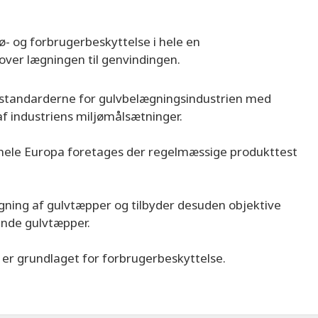
ø- og forbrugerbeskyttelse i hele en
 over lægningen til genvindingen.
østandarderne for gulvbelægningsindustrien med
f industriens miljømålsætninger.
i hele Europa foretages der regelmæssige produkttest
gning af gulvtæpper og tilbyder desuden objektive
ende gulvtæpper.
 er grundlaget for forbrugerbeskyttelse.