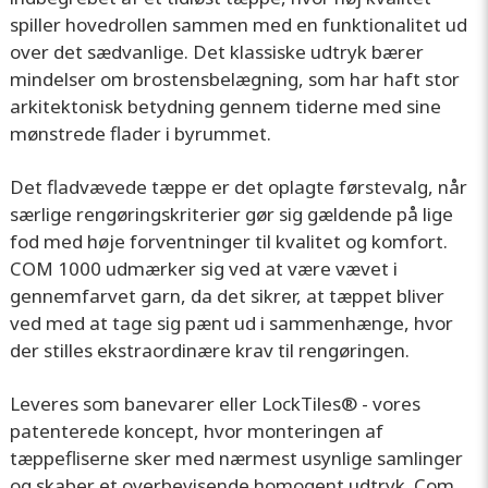
spiller hovedrollen sammen med en funktionalitet ud
over det sædvanlige. Det klassiske udtryk bærer
mindelser om brostensbelægning, som har haft stor
arkitektonisk betydning gennem tiderne med sine
mønstrede flader i byrummet.
Det fladvævede tæppe er det oplagte førstevalg, når
særlige rengøringskriterier gør sig gældende på lige
fod med høje forventninger til kvalitet og komfort.
COM 1000 udmærker sig ved at være vævet i
gennemfarvet garn, da det sikrer, at tæppet bliver
ved med at tage sig pænt ud i sammenhænge, hvor
der stilles ekstraordinære krav til rengøringen.
Leveres som banevarer eller LockTiles® - vores
patenterede koncept, hvor monteringen af
tæppefliserne sker med nærmest usynlige samlinger
og skaber et overbevisende homogent udtryk. Com