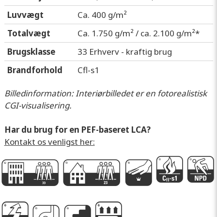
Luvvægt
Ca. 400 g/m²
Totalvægt
Ca. 1.750 g/m² / ca. 2.100 g/m²*
Brugsklasse
33 Erhverv - kraftig brug
Brandforhold
Cfl-s1
Billedinformation: Interiørbilledet er en fotorealistisk
CGI-visualisering.
Har du brug for en PEF-baseret LCA?
Kontakt os venligst her:
G
D
k
I
P
g
i
A
e