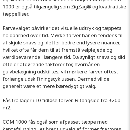
1000 er også tilgængelig som ZigZag® og kvadratiske
tæppefliser.
Farvevalget påvirker det visuelle udtryk og tæppets
holdbarhed over tid. Mørke farver har en tendens til
at skjule snavs og pletter bedre end lysere nuancer,
hvilket ofte får dem til at fremstå velplejede og
værdibevarende i længere tid. Da synligt snavs og slid
ofte er afgørende faktorer for, hvornår en
gulvbelægning udskiftes, vil mørkere farver oftest
forlænge udskiftningscyklussen. Dermed vil de
generelt være et mere bæredygtigt valg.
Fås fra lager i 10 tidløse farver. Filtbagside fra +200
m2.
COM 1000 fås også som afpasset tæppe med
kantafslutning i et bredt udvalg af
former fra vores