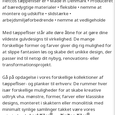
Fletcos tæppefliser er • Made in Denmark • Produceret
af bæredygtige materialer • fleksible • nemme at
montere og udskifte • slidstærke •
arbejdsmiljøforbedrende • nemme at vedligeholde
Med tæppefliser står alle døre åbne for at gøre dine
vildeste gulvdesigns til virkelighed. De mange
forskellige former og farver giver dig rig mulighed for
at slippe fantasien løs og skabe det unikke design, der
passer ind til netop dit nybyg, renovations- eller
transformationsprojekt.
Gå på opdagelse i vores forskellige kollektioner af
tæppefliser- og planker til erhverv. De rummer hver
især forskellige muligheder for at skabe kreative
udtryk vha. mønstre, former, farver eller klassiske
designs, monteret i skaktern eller monolitisk med
minimalt synlige samlinger takket være vores
®
®