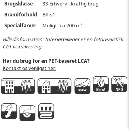
Brugsklasse
33 Erhverv - kraftig brug
Brandforhold
Bfl-s1
Specialfarver
Muligt fra 200 m²
Billedinformation: Interiørbilledet er en fotorealistisk
CGI-visualisering.
Har du brug for en PEF-baseret LCA?
Kontakt os venligst her:
G
D
m
G
P
g
A
e