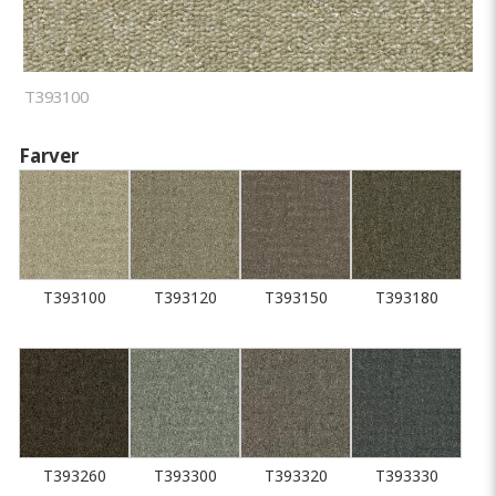
T393100
Farver
T393100
T393120
T393150
T393180
T393260
T393300
T393320
T393330