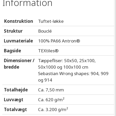
Information
Konstruktion
Tuftet-løkke
Struktur
Bouclé
Luvmateriale
100% PA66 Antron®
Bagside
TEXtiles®
Dimensioner /
Tæppefliser: 50x50, 25x100,
bredde
50x1000 og 100x100 cm
Sebastian Wrong shapes: 904, 909
og 914
Totalhøjde
Ca. 7,50 mm
Luvvægt
Ca. 620 g/m²
Totalvægt
Ca. 3.200 g/m²