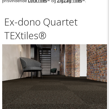
prisvindende
LockTiles
og
ZigZag-Tiles
.
Ex-dono Quartet
TEXtiles®