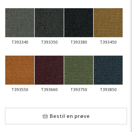
T393340
T393350
T393380
T393450
T393550
T393660
T393750
T393850
Bestil en prøve