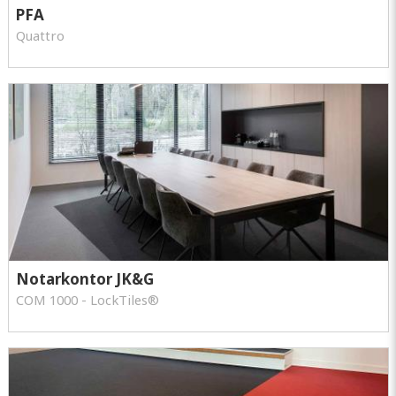
PFA
Quattro
Notarkontor JK&G
COM 1000 - LockTiles®