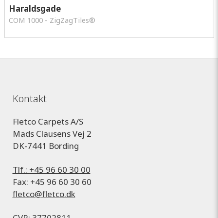
Haraldsgade
COM 1000 - ZigZagTiles®
Kontakt
Fletco Carpets A/S
Mads Clausens Vej 2
DK-7441 Bording
Tlf.: +45 96 60 30 00
Fax: +45 96 60 30 60
fletco@fletco.dk
CVR: 37702811