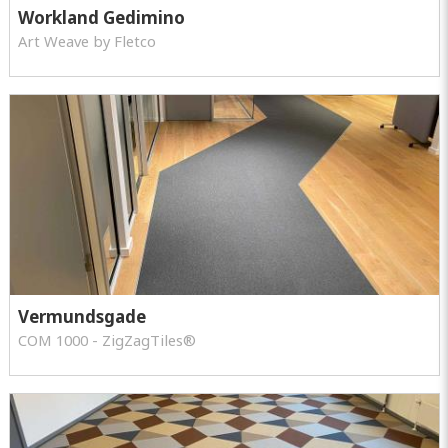
Workland Gedimino
Art Weave by Fletco
Vermundsgade
COM 1000 - ZigZagTiles®