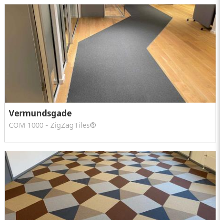
Vermundsgade
COM 1000 - ZigZagTiles®