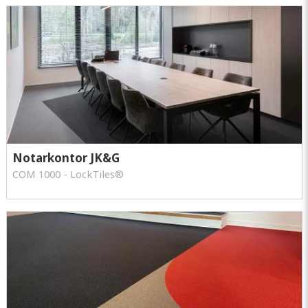
Notarkontor JK&G
COM 1000 - LockTiles®