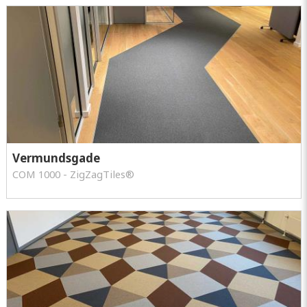
Vermundsgade
COM 1000 - ZigZagTiles®