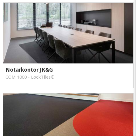
Notarkontor JK&G
COM 1000 - LockTiles®