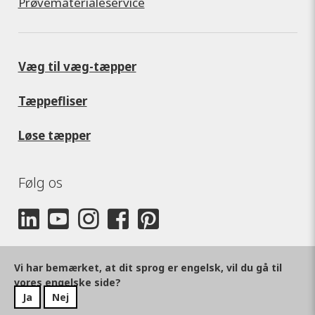
Prøvematerialeservice
Væg til væg-tæpper
Tæppefliser
Løse tæpper
Følg os
Vi har bemærket, at dit sprog er engelsk, vil du gå til
vores engelske side?
Ja
Nej